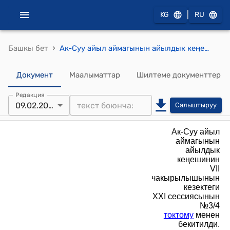
|
KG
RU
›
Башкы бет
Ак-Суу айыл аймагынын айылдык кеңешинин 2021-жылдын 9-февралындагы № 3/4 "Ак-Суу айыл ɵкмɵтүнүн жер адисинин, вет адисинин жана айыл башчылардын Бузуулар Кодексинин негизинде айып салуу боюнча иштелип чыккан тартип" эрежелери
Документ
Маалыматтар
Шилтеме документтер
Редакция
09.02.2021
Салыштыруу