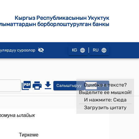
Кыргыз Республикасынын Укуктук
лыматтардын борборлоштурулган банкы
|
KG
RU
улярдуу суроолор
Ошибка в тексте?
Салыштыруу
OPEN
DATA
Выделите ее мышкой!
И нажмите:
Сюда
Загрузить цитату