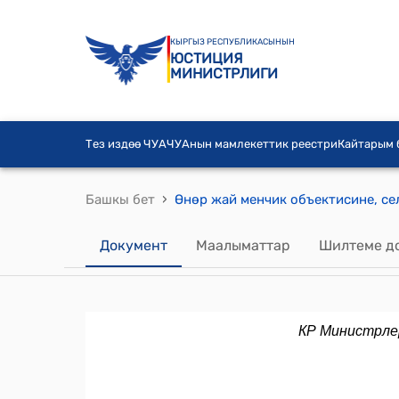
КЫРГЫЗ РЕСПУБЛИКАСЫНЫН
ЮСТИЦИЯ
МИНИСТРЛИГИ
Тез издөө ЧУА
ЧУАнын мамлекеттик реестри
Кайтарым
›
Башкы бет
Документ
Маалыматтар
Шилтеме д