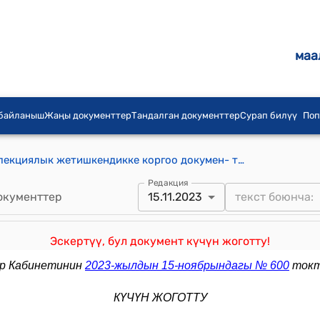
маа
 байланыш
Жаңы документтер
Тандалган документтер
Сурап билүү
Поп
Өнөр жай менчик объектисине, селекциялык жетишкендикке коргоо докумен- тин өткөрүп берүү жөнүндө келишимди, аларды пайдаланууга укук берүү жө- нүндө лицензиялык келишимди, өнөр жай менчик объектисине өзгөчө укуктун күрөөсү жөнүндө келишимди жана технологияларды өткөрүп берүү жөнүндө келишимди каттоонун ЭРЕЖЕЛЕРИ (Кыргыз Республикасынын Өкмөтүнүн 2019-жылдын 4-октябрындагы N 519 токтомуна)
Редакция
окументтер
15.11.2023
Эскертүү, бул документ күчүн жоготту!