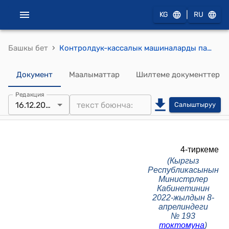
|
KG
RU
›
Башкы бет
Контролдук-кассалык машиналарды пайдалануунун ТИПТҮҮ ЭРЕЖЕЛЕРИ (Кыргыз Республикасынын Министрлер Кабинетинин 2022-жылдын 8-апрелиндеги № 193 токтому менен бекитилген)
Документ
Маалыматтар
Шилтеме документтер
Редакция
16.12.2022
Салыштыруу