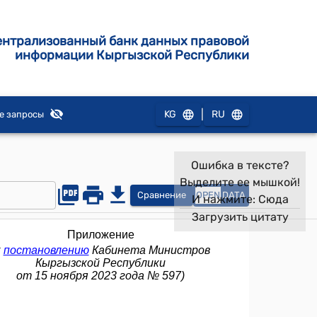
ентрализованный банк данных правовой
информации Кыргызской Республики
|
KG
RU
е запросы
Ошибка в тексте?
Выделите ее мышкой!
Сравнение
OPEN
DATA
И нажмите:
Сюда
Загрузить цитату