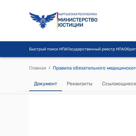
КЫРГЫЗСКАЯ РЕСПУБЛИКА
МИНИСТЕРСТВО
ЮСТИЦИИ
Быстрый поиск НПА
Государственный реестр НПА
Обрат
›
Главная
Документ
Реквизиты
Ссылающиеся