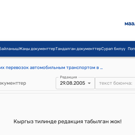
маа
 байланыш
Жаңы документтер
Тандалган документтер
Сурап билүү
Поп
Правила организации пассажирских перевозок автомобильным транспортом в Кыргызской Республике ( Утверждены приказом Министерства транспорта и коммуникаций Кыргызской Республики от 3 июля 2001 года N 204)
Редакция
окументтер
29.08.2005
Кыргыз тилинде редакция табылган жок!