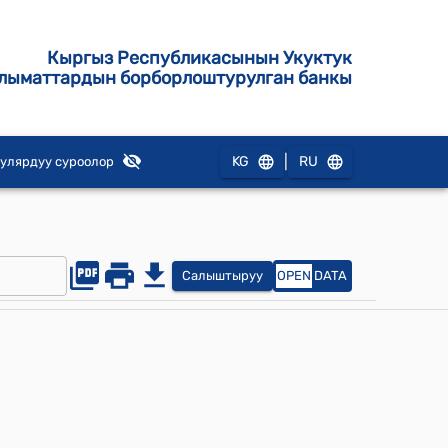
Кыргыз Республикасынын Укуктук
лыматтардын борборлоштурулган банкы
|
KG
RU
улярдуу суроолор
Салыштыруу
OPEN
DATA