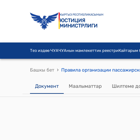
КЫРГЫЗ РЕСПУБЛИКАСЫНЫН
ЮСТИЦИЯ
МИНИСТРЛИГИ
Тез издөө ЧУА
ЧУАнын мамлекеттик реестри
Кайтарым
›
Башкы бет
Документ
Маалыматтар
Шилтеме д