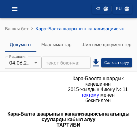
|
KG
RU
›
Башкы бет
Кара-Балта шаарынын канализациясына агынды сууларды кабыл алуу Тартиби (Кара-Баолта шаардык кеңешинин 2015-жылдын 4июну № 11 токтому менен бекитилген)
Документ
Маалыматтар
Шилтеме документтер
Редакция
04.06.2015
Салыштыруу