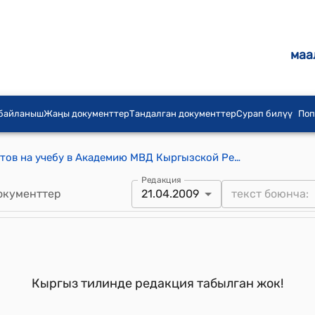
маа
 байланыш
Жаңы документтер
Тандалган документтер
Сурап билүү
Поп
Правила отбора и приема кандидатов на учебу в Академию МВД Кыргызской Республики имени генерал-майора милиции Алиева Э.А. (утверждены приказом МВД КР от 21 апреля 2009 года № 315)
Редакция
окументтер
21.04.2009
Кыргыз тилинде редакция табылган жок!