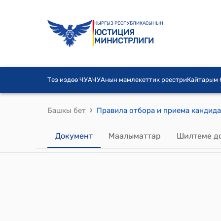
КЫРГЫЗ РЕСПУБЛИКАСЫНЫН
ЮСТИЦИЯ
МИНИСТРЛИГИ
Тез издөө ЧУА
ЧУАнын мамлекеттик реестри
Кайтарым
›
Башкы бет
Документ
Маалыматтар
Шилтеме д