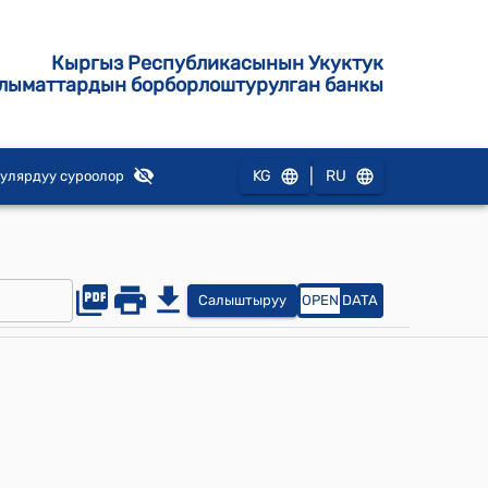
Кыргыз Республикасынын Укуктук
лыматтардын борборлоштурулган банкы
|
KG
RU
улярдуу суроолор
Салыштыруу
OPEN
DATA