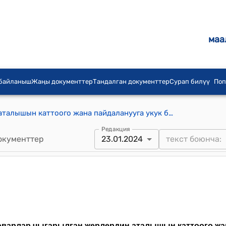
маа
 байланыш
Жаңы документтер
Тандалган документтер
Сурап билүү
Поп
Товарлар чыгарылган жерлердин аталышын каттоого жана пайдаланууга укук берүүгө өтүнмөнү жана катталган товарлар чыгарылган жерлердин аталышын пайдаланууга укук берүүгө өтүнмөнү түзүүнүн, берүүнүн жана кароонун эрежелери (Кыргыз Республикасынын Өкмөтүнүн 2012-жылдын 29-февралындагы № 153 токтому менен бекитилген)
Редакция
окументтер
23.01.2024