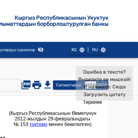
Кыргыз Республикасынын Укуктук
лыматтардын борборлоштурулган банкы
|
KG
RU
улярдуу суроолор
Ошибка в тексте?
Выделите ее мышкой!
Салыштыруу
OPEN
DATA
И нажмите:
Сюда
Загрузить цитату