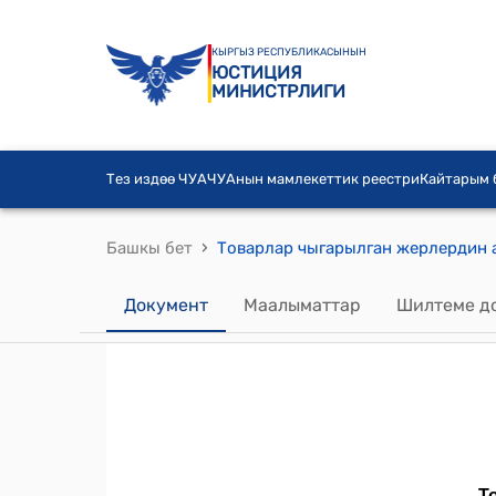
КЫРГЫЗ РЕСПУБЛИКАСЫНЫН
ЮСТИЦИЯ
МИНИСТРЛИГИ
Тез издөө ЧУА
ЧУАнын мамлекеттик реестри
Кайтарым
›
Башкы бет
Документ
Маалыматтар
Шилтеме д