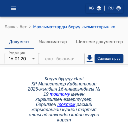
|
KG
RU
›
Башкы бет
Маалыматтарды берүү кызматтарын көрсөтүү Эрежелери (Кыргыз Республикасынын Министрлер Кабинетинин 2024-жылдын 27-мартындагы № 139 токтомуна)
Документ
Маалыматтар
Шилтеме документтер
Редакция
16.01.2025
Салыштыруу