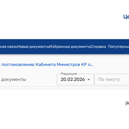
Ц
ная связь
Новые документы
Избранные документы
Справка
Популярны
Правила идентификации животных (к постановлению Кабинета Министров КР от 3 марта 2025 года № 105)
Редакция
 документы
20.02.2026