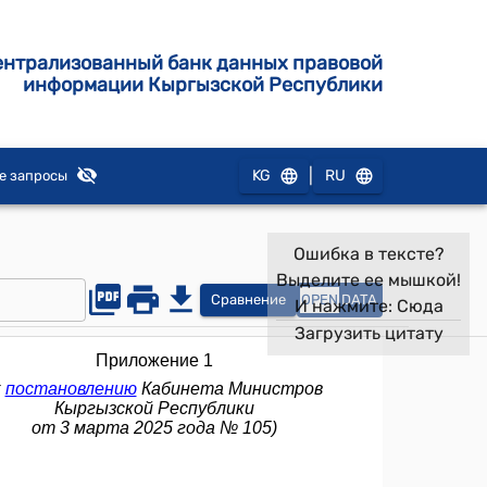
ентрализованный банк данных правовой
информации Кыргызской Республики
|
KG
RU
е запросы
Ошибка в тексте?
Выделите ее мышкой!
Сравнение
OPEN
DATA
И нажмите:
Сюда
Загрузить цитату