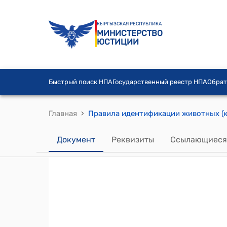
КЫРГЫЗСКАЯ РЕСПУБЛИКА
МИНИСТЕРСТВО
ЮСТИЦИИ
Быстрый поиск НПА
Государственный реестр НПА
Обрат
›
Главная
Документ
Реквизиты
Ссылающиеся