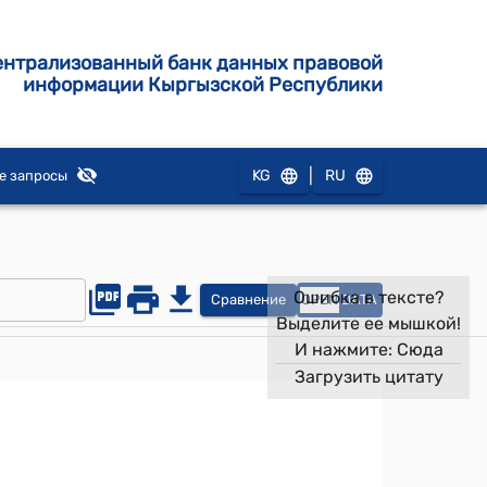
ентрализованный банк данных правовой
информации Кыргызской Республики
|
KG
RU
е запросы
Ошибка в тексте?
Сравнение
OPEN
DATA
Выделите ее мышкой!
И нажмите:
Сюда
Загрузить цитату