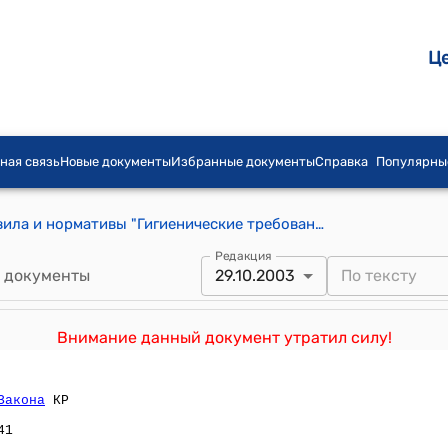
Ц
ная связь
Новые документы
Избранные документы
Справка
Популярны
Санитарно-эпидемиологические правила и нормативы "Гигиенические требования к аэроионному составу воздуха производственных и общественных помещений" ( Утверждены постановлением Главного государственного санитарного врача Кыргызской Республики от 29 октября 2003 года № 45)
Редакция
 документы
29.10.2003
Внимание данный документ утратил силу!