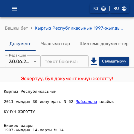
|
KG
RU
›
Башкы бет
Кыргыз Республикасынын 1997-жылдын 14-мартындагы № 14 "Кыргыз Республикасынын шайлоо жана референдум өткөрүү боюнча борбордук комиссиясы жөнүндө" Мыйзамы
Документ
Маалыматтар
Шилтеме документтер
Редакция
30.06.2011
Салыштыруу
Эскертүү, бул документ күчүн жоготту!