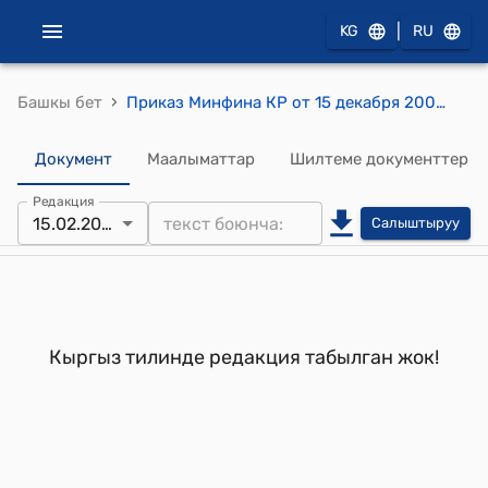
|
KG
RU
›
Башкы бет
Приказ Минфина КР от 15 декабря 2000 года № 409/п "Об утверждении Положения о порядке взимания налога на добавленную стоимость, акцизного налога, таможенной пошлины и таможенных сборов с товаров, вывозимых с территории свободной экономической зоны на таможенную территорию Кыргызской Республики"
Документ
Маалыматтар
Шилтеме документтер
Редакция
15.02.2005
Салыштыруу
Кыргыз тилинде редакция табылган жок!