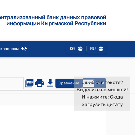
ентрализованный банк данных правовой
информации Кыргызской Республики
|
KG
RU
е запросы
Ошибка в тексте?
Сравнение
OPEN
DATA
Выделите ее мышкой!
И нажмите:
Сюда
Загрузить цитату