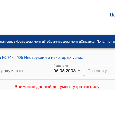
Ц
ная связь
Новые документы
Избранные документы
Справка
Популярны
ПРИКАЗ МИД КР от 3 июня 2008 года № 74-п "Об Инструкции о некоторых условиях работы работников дипломатических представительств и консульских учреждений Кыргызской Республики за рубежом, представительств Кыргызской Республики при международных организациях и компенсационных выплатах им"
Редакция
 документы
06.06.2008
Внимание данный документ утратил силу!