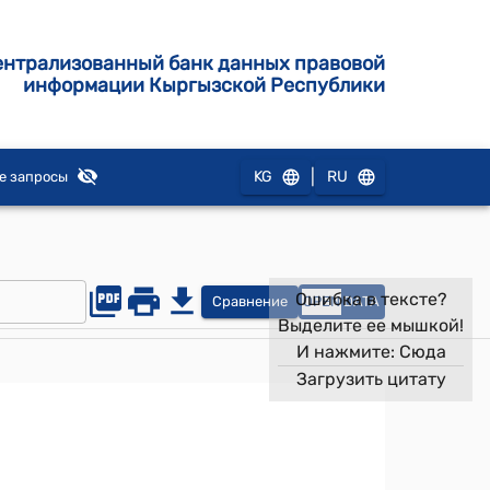
ентрализованный банк данных правовой
информации Кыргызской Республики
|
KG
RU
е запросы
Ошибка в тексте?
Сравнение
OPEN
DATA
Выделите ее мышкой!
И нажмите:
Сюда
Загрузить цитату