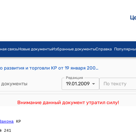
Ц
ная связь
Новые документы
Избранные документы
Справка
Популярны
Приказ Министерства экономического развития и торговли КР от 19 января 2009 года № 10 "Об утверждении стандарта процедуры и форматов документов, используемых при проведении оптимизации нормативных правовых актов и подготовки анализа регулятивного воздействия"
Редакция
 документы
19.01.2009
Внимание данный документ утратил силу!