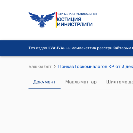
КЫРГЫЗ РЕСПУБЛИКАСЫНЫН
ЮСТИЦИЯ
МИНИСТРЛИГИ
Тез издөө ЧУА
ЧУАнын мамлекеттик реестри
Кайтарым
›
Башкы бет
Документ
Маалыматтар
Шилтеме д