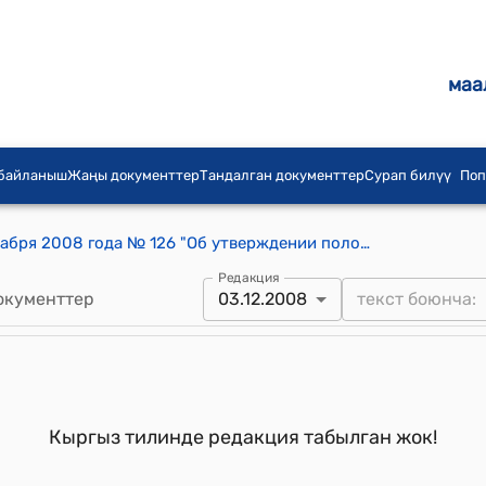
маа
 байланыш
Жаңы документтер
Тандалган документтер
Сурап билүү
Поп
Приказ Госкомналогов КР от 3 декабря 2008 года № 126 "Об утверждении положений и форм налоговых отчетностей"
Редакция
окументтер
03.12.2008
Кыргыз тилинде редакция табылган жок!