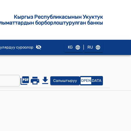
Кыргыз Республикасынын Укуктук
лыматтардын борборлоштурулган банкы
|
KG
RU
улярдуу суроолор
Салыштыруу
OPEN
DATA