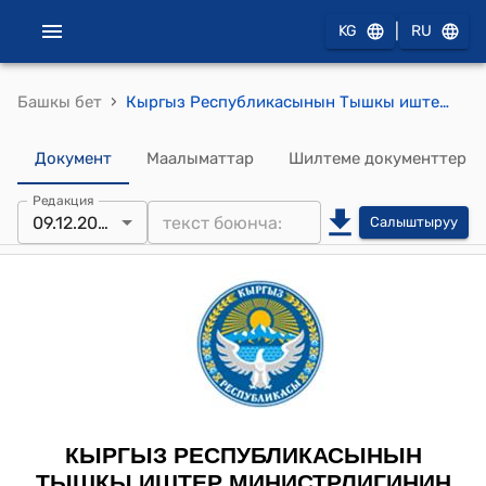
|
KG
RU
›
Башкы бет
Кыргыз Республикасынын Тышкы иштер министрлигинин 2023-жылдын 28-декабры № 267-б "Чет өлкөлөрдө жүргөн Кыргыз Республикасынын жарандарын консулдук эсепке каттоо жана аны жүргүзүү тартибти бекитүү тууралуу" буйругу
Документ
Маалыматтар
Шилтеме документтер
Редакция
09.12.2025
Салыштыруу