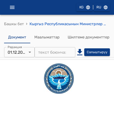
|
KG
RU
›
Башкы бет
Кыргыз Республикасынын Министрлер Кабинетине караштуу Архитектура, курулуш жана турак жай-коммуналдык чарба мамлекеттик агенттигинин 2023-жылдын 1-декабрындагы № 64-нпа "КР КЧ 40-01:2023 “Суу менен камсыздоо. Тышкы тарамдар жана курулмалар”, КР КЧ 40-02:2023 "Саркынды сууларды чыгаруу. Тышкы тарамдар жана курулмалар. Долбоорлоо ченемдери" жана КР КЧ 40-03:2023 "Калкынын саны 5000 ге чейинки калктуу конуштардын жана рекреация объектилеринин саркынды сууларын чыгаруу. Долбоорлоо ченемдери" Кыргыз Республикасынын курулуш ченемдерин бекитүү жөнүндө" буйругу
Документ
Маалыматтар
Шилтеме документтер
Редакция
01.12.2023
Салыштыруу