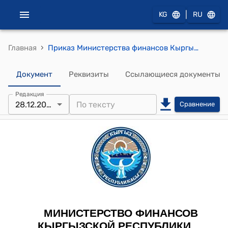
|
KG
RU
›
Главная
Приказ Министерства финансов Кыргызской Республики от 28 декабря 2023 года № 10-П "Об утверждении Единого плана счетов и Руководства по его применению сектором государственного управления"
Документ
Реквизиты
Ссылающиеся документы
Редакция
28.12.2023
Сравнение