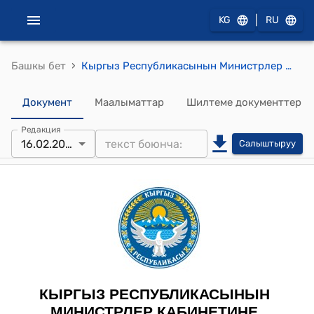
|
KG
RU
›
Башкы бет
Кыргыз Республикасынын Министрлер Кабинетине Архитектура, курулуш жана турак жай-коммуналдык чарба мамлекеттик агенттигинин 2024-жылдын 16-февралындагы № 67-чуа "Кыргыз Республикасынын Өкмөтүнө караштуу Архитектура, курулуш жана турак жай-коммуналдык чарба мамлекеттик агенттигинин 2021-жылдын 25-январындагы №41-нпа “Кыргыз Республикасынын шаар куруу документтеринин курамы, иштеп чыгуу, макулдашуу жана бекитүү тартиби жөнүндө” Кыргыз Республикасынын Курулуш ченемдерин бекитүү тууралуу” буйругуна (Мамкурулуштун 2021-жылдын 19-августундагы №45-нпа, 2023-жылдын 16-январындагы №61-нпа буйруктарынын редакциясында) өзгөртүү киргизүү жөнүндө" буйругу
Документ
Маалыматтар
Шилтеме документтер
Редакция
16.02.2024
Салыштыруу