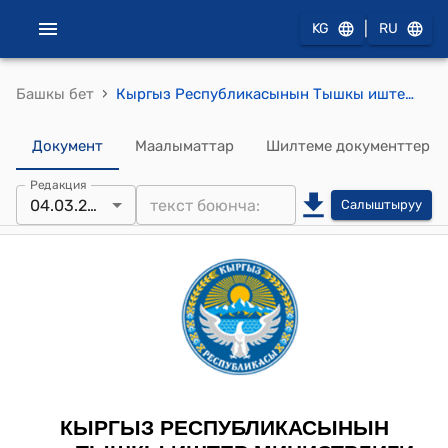
|
KG
RU
›
Башкы бет
Кыргыз Республикасынын Тышкы иштер министрлигинин 2024-жылдын 04-мартындагы № 1-п "Кыргыз Республикасынын Тышкы иштер министрлигинде коррупциянын тобокелдиги болгон учурлардын жана кырдаалдардын тизмесин бекитүү жөнүндө" буйругу
Документ
Маалыматтар
Шилтеме документтер
Редакция
04.03.2024
Салыштыруу