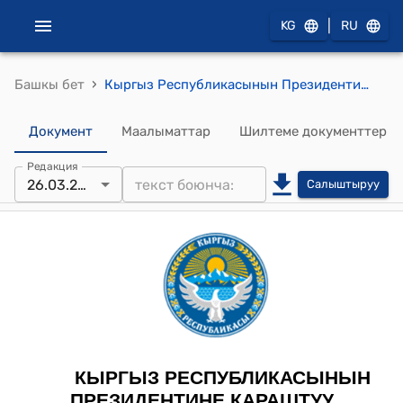
|
KG
RU
›
Башкы бет
Кыргыз Республикасынын Президентине караштуу Инвестициялар боюнча улуттук агенттигинин 2024 -жылдын 26-мартындагы №1 "Кыргыз Республикасынын Президентине караштуу Инвестициялар боюнча улуттук агенттигинде коррупциянын келип чыгуу тобокелдиги бар учурлардын жана кырдаалдардын тизмегин бекитүү жөнүндө" буйругу
Документ
Маалыматтар
Шилтеме документтер
Редакция
26.03.2024
Салыштыруу