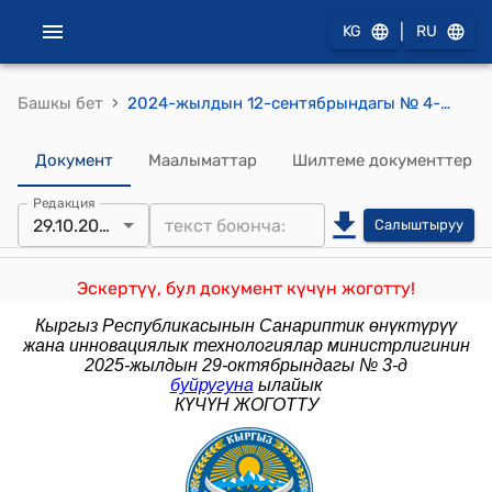
|
KG
RU
›
Башкы бет
2024-жылдын 12-сентябрындагы № 4-д "Кыргыз Республикасынын Санариптик өнүктүрүү министрлигинин системасында коррупциянын келип чыгуу тобокелдиги бар учурлардын жана кырдаалдардын тизмектерин бекитүү жөнүндө" буйругу
Документ
Маалыматтар
Шилтеме документтер
Редакция
29.10.2025
Салыштыруу
Эскертүү, бул документ күчүн жоготту!