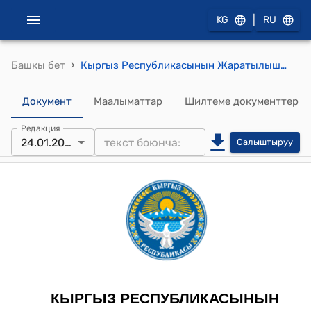
|
KG
RU
›
Башкы бет
Кыргыз Республикасынын Жаратылыш ресурстары, экология жана техникалык көзөмөл министрлигинин 2025-жылдын 24–январындагы № 01-01/20 "Көтөрүүчү курулмалар колдонулган кооптуу өндүрүштүк объекттердин коопсуздук эрежелерин бекитүү тууралуу" буйругу
Документ
Маалыматтар
Шилтеме документтер
Редакция
24.01.2025
Салыштыруу