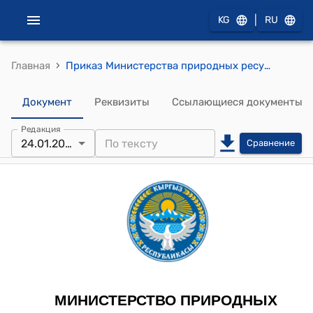
|
KG
RU
›
Главная
Приказ Министерства природных ресурсов, экологии и технического надзора Кыргызской Республики от 24 января 2025 года № 01-01/20 "Об утверждении Правил безопасности опасных производственных объектов, на которых используются подъемные сооружения"
Документ
Реквизиты
Ссылающиеся документы
Редакция
24.01.2025
Сравнение