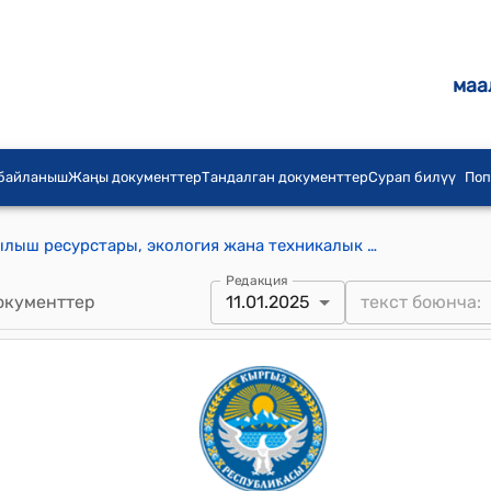
маа
 байланыш
Жаңы документтер
Тандалган документтер
Сурап билүү
Поп
Кыргыз Республикасынын Жаратылыш ресурстары, экология жана техникалык көзөмөл министрлигинин 2025-жылдын 11–январындагы № 01-01/3 "Кыргыз Республикасынын Өнөр жай, энергетика жана жер казынасын пайдалануу мамлекеттик комитетинин 2018-жылдын 24-апрелиндеги № 01–7/203 “Тоо-кендерди жер үстүндѳгү ыкма менен казып алуунун өндүрүштүк процесстеринин коопсуздук эрежелерин бекитүү тууралуу” буйругуна өзгөртүүлөрдү киргизүү тууралуу" буйругу
Редакция
окументтер
11.01.2025