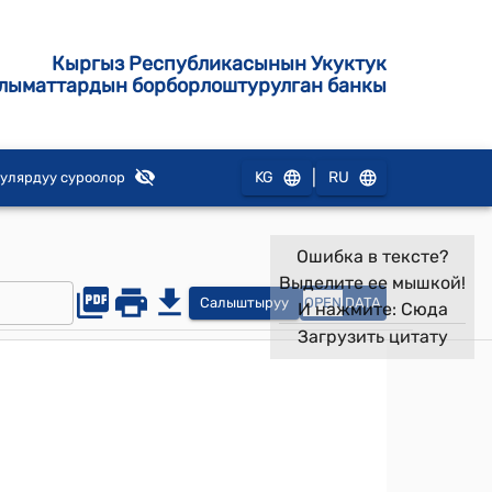
Кыргыз Республикасынын Укуктук
лыматтардын борборлоштурулган банкы
|
KG
RU
улярдуу суроолор
Ошибка в тексте?
Выделите ее мышкой!
Салыштыруу
OPEN
DATA
И нажмите:
Сюда
Загрузить цитату