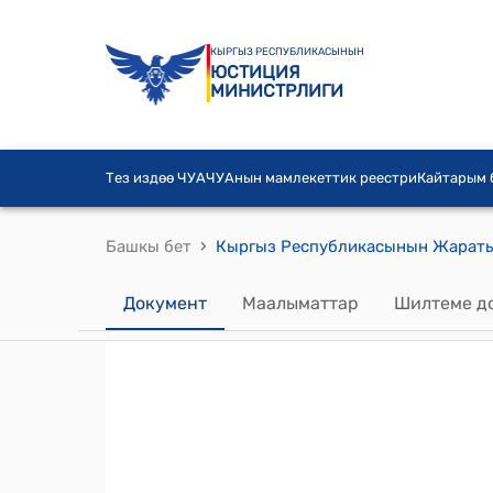
КЫРГЫЗ РЕСПУБЛИКАСЫНЫН
ЮСТИЦИЯ
МИНИСТРЛИГИ
Тез издөө ЧУА
ЧУАнын мамлекеттик реестри
Кайтарым
›
Башкы бет
Документ
Маалыматтар
Шилтеме д