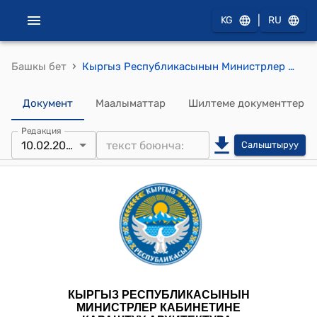
|
KG
RU
›
Башкы бет
Кыргыз Республикасынын Министрлер Кабинетине караштуу Архитектура, курулуш жана турак жай-коммуналдык чарба мамлекеттик агенттигинин 2024-жылдын 26-ноябрындагы № 86-чуа "Кыргыз Республикасынын Министрлер Кабинетине караштуу Архитектура, курулуш жана турак жай-коммуналдык чарба мамлекеттик агенттигинин 2024-жылдын 26-ноябрындагы «Кыргыз Республикасынын аймагында шаар куруу, долбоорлоо-изилдөө иштери жана курулуш-монтаждоо иштери чөйрөсүндөгү чет мамлекеттер тарабынан берилген, бир тараптуу тартипте таанылуучу лицензиялардын тизмесин бекитүү жөнүндө» № 82-чуа буйругу менен бекитилген «Кыргыз Республикасынын аймагында шаар куруу, долбоорлоо-изилдөө иштери жана курулуш-монтаждоо иштери чөйрөсүндөгү чет мамлекеттер тарабынан берилген, бир тараптуу тартипте таанылуучу лицензиялардын тизмесине» өзгөртүүлөрдү киргизүү жөнүндө" буйругу
Документ
Маалыматтар
Шилтеме документтер
Редакция
10.02.2025
Салыштыруу