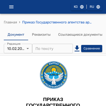
|
KG
RU
›
Главная
Приказ Государственного агентства архитектуры, строительства и жилищно-коммунального хозяйства при Кабинете Министров КР от 10 февраля 2025 года № 86-нпа "О внесении изменений в «Перечень лицензий в сфере градостроительства, проектно-изыскательских работ и строительно-монтажных работ, признаваемых на территории Кыргызской Республики в одностороннем порядке, выданных иностранными государствами», утвержденного приказом Государственного агентства архитектуры, строительства и жилищно-коммунального хозяйства при Кабинете Министров Кыргызской Республики от 26 ноября 2024 года «Об утверждении перечня лицензий в сфере градостроительства, проектно-изыскательских работ и строительно-монтажных работ, признаваемых на территории Кыргызской Республики в одностороннем порядке, выданных иностранными государствами» № 82-нпа"
Документ
Реквизиты
Ссылающиеся документы
Редакция
10.02.2025
Сравнение