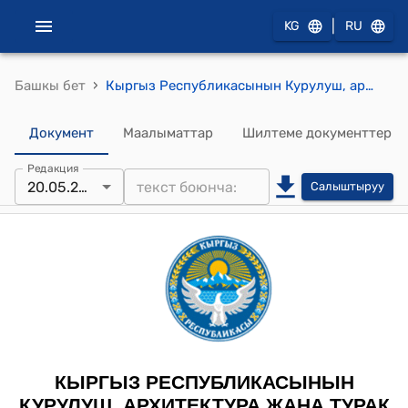
|
KG
RU
›
Башкы бет
Кыргыз Республикасынын Курулуш, архитектура жана турак жай-коммуналдык чарба министрлигинин 2025-жылдын 20-майыгндагы № 92-чуа "Кыргыз Республикасынын Министрлер Кабинетине караштуу Архитектура, курулуш жана турак жай-коммуналдык чарба мамлекеттик агенттигинин 2024-жылдын 26-ноябрындагы № 82-чуа «Кыргыз Республикасынын аймагында шаар куруу, долбоорлоо-изилдөө иштери жана курулуш-монтаждоо иштери чөйрөсүндөгү чет мамлекеттер тарабынан берилген, бир тараптуу тартипте таанылуучу лицензиялардын тизмесин бекитүү жөнүндө» буйругуна өзгөртүүлөрдү киргизүү жөнүндө" буйругу
Документ
Маалыматтар
Шилтеме документтер
Редакция
20.05.2025
Салыштыруу