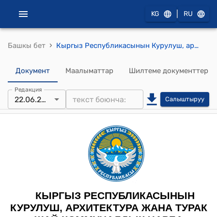
|
KG
RU
›
Башкы бет
Кыргыз Республикасынын Курулуш, архитектура жана турак жай-коммуналдык чарба министрлигинин 2026-жылдын 9-февралы № 110-чуа "Курулуш иштеринин сметалык наркынын инфляция деңгээлине (керектөө бааларынын индексине) негизделген өзгөрүү индекстерин эсептөө боюнча пилоттук методиканы бекитүү жөнүндө" буйругу
Документ
Маалыматтар
Шилтеме документтер
Редакция
22.06.2026
Салыштыруу