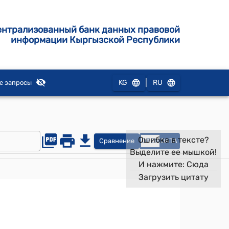
ентрализованный банк данных правовой
информации Кыргызской Республики
|
KG
RU
е запросы
Ошибка в тексте?
Сравнение
OPEN
DATA
Выделите ее мышкой!
И нажмите:
Сюда
Загрузить цитату