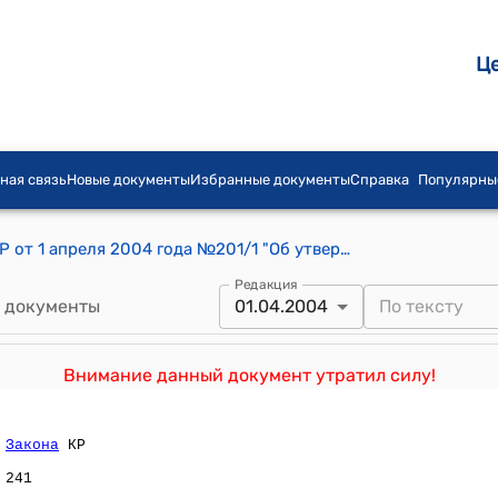
Ц
ная связь
Новые документы
Избранные документы
Справка
Популярны
Приказ Министерства образования КР от 1 апреля 2004 года №201/1 "Об утверждении Порядка перевода студентов высших учебных заведений Кыргызской Республики"
Редакция
 документы
01.04.2004
Внимание данный документ утратил силу!