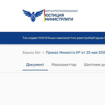
КЫРГЫЗ РЕСПУБЛИКАСЫНЫН
ЮСТИЦИЯ
МИНИСТРЛИГИ
Тез издөө ЧУА
ЧУАнын мамлекеттик реестри
Кайтарым
›
Башкы бет
Документ
Маалыматтар
Шилтеме д