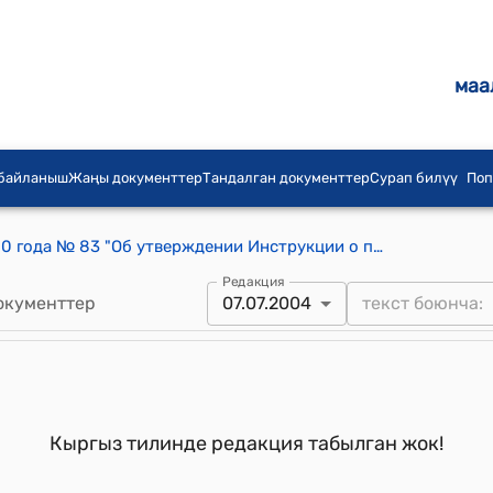
маа
 байланыш
Жаңы документтер
Тандалган документтер
Сурап билүү
Поп
Приказ Минюста КР от 25 мая 2000 года № 83 "Об утверждении Инструкции о порядке совершения нотариальных действий нотариальными конторами Кыргызской Республики"
Редакция
окументтер
07.07.2004
Кыргыз тилинде редакция табылган жок!