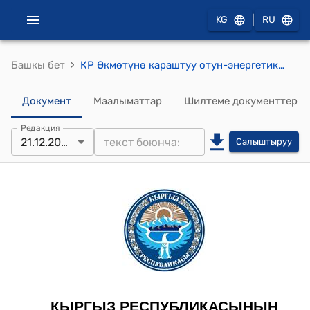
|
KG
RU
›
Башкы бет
КР Өкмөтүнө караштуу отун-энергетикалык комплексти жөнгө салуу боюнча мамлекеттик агенттик 2015-жылдын 6-августундагы ПЖ № 1 "Энергиянын жаңыланма булактарын пайдалануу менен электр энергиясын иштеп чыгуучу станциялар тарабынан берилген электр энергиясына тарифтерди эсептөө усулдугун бекитүү жөнүндө" буйругу
Документ
Маалыматтар
Шилтеме документтер
Редакция
21.12.2020
Салыштыруу