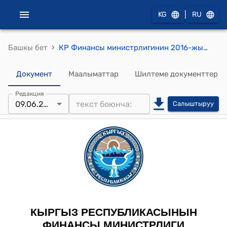
|
KG
RU
›
Башкы бет
КР Финансы министрлигинин 2016-жылдын 9-июнундагы № 84-б "2016-2019-жылдар мезгилине Кыргыз Республикасында бюджет аралык мамилелерди өнүктүрүү Концепциясы иш чараларын ишке ашыруу боюнча ведомство аралык жумушчу топту түзүү жөнүндө" буйругу
Документ
Маалыматтар
Шилтеме документтер
Редакция
09.06.2016
Салыштыруу