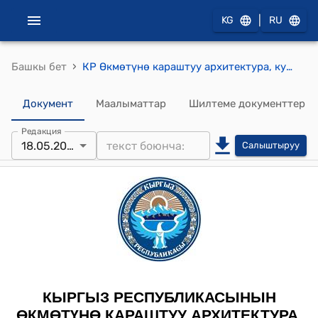
|
KG
RU
›
Башкы бет
КР Өкмөтүнө караштуу архитектура, курулуш жана турак жай-коммуналдык чарба мамлекеттик агенттигинин 2016-жылдын 18-майындагы № 4-нпа "Курулуш өндүрүмүнүн наркын эсептеп чыгарууда кошумча чыгымдардын өлчөмүн эсептеп чыгуунун тартиби жөнүндө усулдук көрсөтмөлөрдү, Курулуштагы сметалык пайданын өлчөмүн аныктоо боюнча усулдук көрсөтмөлөрдү, Кыргыз Республикасынын аймагында курулуштун наркын аныктоочу усулдук көрсөтмөлөрдү бекитүү тууралуу" буйругу
Документ
Маалыматтар
Шилтеме документтер
Редакция
18.05.2016
Салыштыруу