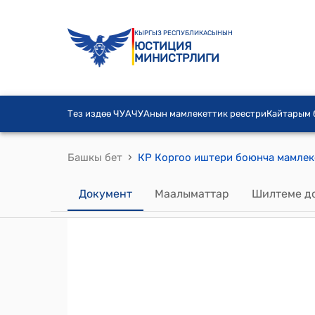
КЫРГЫЗ РЕСПУБЛИКАСЫНЫН
ЮСТИЦИЯ
МИНИСТРЛИГИ
Тез издөө ЧУА
ЧУАнын мамлекеттик реестри
Кайтарым
›
Башкы бет
Документ
Маалыматтар
Шилтеме д