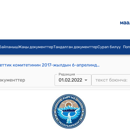
маа
 байланыш
Жаңы документтер
Тандалган документтер
Сурап билүү
Поп
КР Коргоо иштери боюнча мамлекеттик комитетинин 2017-жылдын 6-апрелиндеги № 1 "Кыргыз Республикасынын Куралдуу Күчтөрүнүн кошуундарын, бөлүктөрүн жана мекемелерин тынчтык убакта медициналык техника жана мүлк менен жабдуу ченемдерин бекитүү жөнүндө" буйругу
Редакция
окументтер
01.02.2022