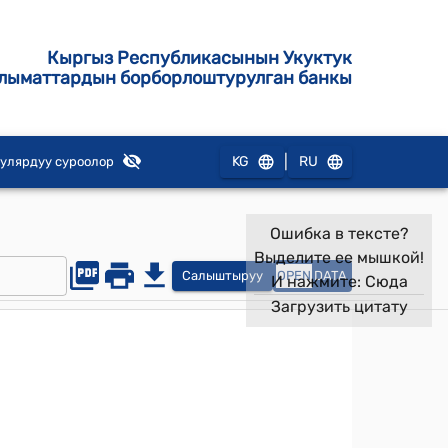
Кыргыз Республикасынын Укуктук
лыматтардын борборлоштурулган банкы
|
KG
RU
улярдуу суроолор
Ошибка в тексте?
Выделите ее мышкой!
Салыштыруу
OPEN
DATA
И нажмите:
Сюда
Загрузить цитату