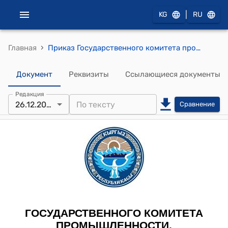
|
KG
RU
›
Главная
Приказ Государственного комитета промышленности, энергетики и недропользования Кыргызской Республики от 24 апреля 2018 года № 01-7/203 "Об утверждении Правил безопасности производственных процессов добычи полезных ископаемых открытым способом"
Документ
Реквизиты
Ссылающиеся документы
Редакция
26.12.2026
Сравнение