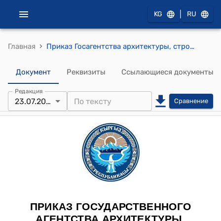
|
KG
RU
›
Главная
Приказ Госагентства архитектуры, строительства и жилищно-коммунального хозяйства КР от 23 июля 2018 года № 15-нпа "Об утверждении СН КР 12-01:2018 "Безопасность труда в строительстве"
Документ
Реквизиты
Ссылающиеся документы
Редакция
23.07.2018
Сравнение