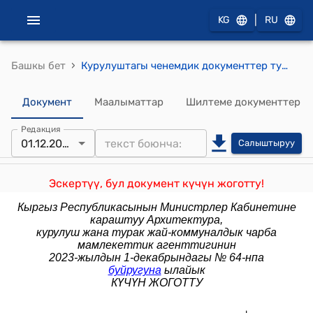
|
KG
RU
›
Башкы бет
Курулуштагы ченемдик документтер тутуму КАЛКЫНЫН САНЫ 3000 ГЕ ЧЕЙИНКИ КИЧИ КОНУШТАРДЫ ТЫШКЫ СУУ МЕНЕН ЖАБДУУ ТУТУМДАРЫ
Документ
Маалыматтар
Шилтеме документтер
Редакция
01.12.2023
Салыштыруу
Эскертүү, бул документ күчүн жоготту!