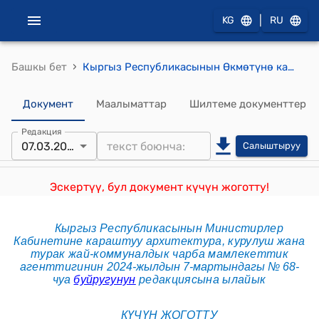
|
KG
RU
›
Башкы бет
Кыргыз Республикасынын Өкмөтүнө караштуу Архитектура, курулуш жана туракжай-коммуналдык чарба мамлекеттик агенттигинин 2021-жылдын 17-февралындагы № 42-нпа Кыргыз Республикасынын Өкмөтүнө караштуу Архитектура, курулуш жана турак жай-коммуналдык чарба мамлекеттик агенттигинин 2018-жылдын 31-декабрындагы № 32-чуа буйругу менен бекитилген «КР КЧ 20-02:2018 «Жер титирөөгө туруктуу курулуш. Долбоорлоо ченемдери» курулуш ченемдерин бекитүү жөнүндө» буйругуна өзгөртүүлөрдү киргизүү жөнүндө" буйругу
Документ
Маалыматтар
Шилтеме документтер
Редакция
07.03.2024
Салыштыруу
Эскертүү, бул документ күчүн жоготту!