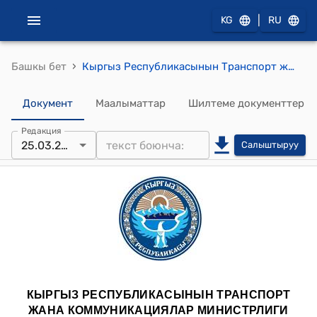
|
KG
RU
›
Башкы бет
Кыргыз Республикасынын Транспорт жана Коммуникациялар Министринин 2022-жылдын 25-мартындагы № 1 "Кыргыз Республикасынын Авиациялык эрежелери – 14. II бөлүк “Вертодромдор” жана Кыргыз Республикасынын Авиациялык эрежелери – 14. III бөлүк “Конуу аянтчалары” бекитүү жөнүндө" буйругу
Документ
Маалыматтар
Шилтеме документтер
Редакция
25.03.2022
Салыштыруу