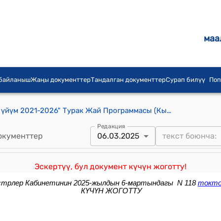
маа
 байланыш
Жаңы документтер
Тандалган документтер
Сурап билүү
Поп
Кыргыз Республикасынын "Менин үйүм 2021-2026" Турак Жай Программасы (Кыргыз Республикасынын Министрлер Кабинетинин 2021-жылдын 13-июлундагы № 75 токтому менен бекитилген)
Редакция
окументтер
06.03.2025
Эскертүү, бул документ күчүн жоготту!