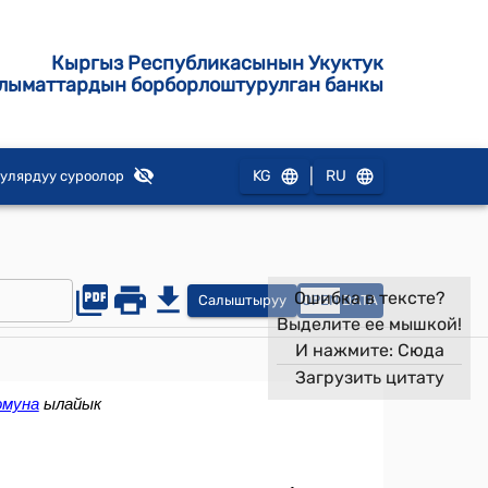
Кыргыз Республикасынын Укуктук
лыматтардын борборлоштурулган банкы
|
KG
RU
улярдуу суроолор
Ошибка в тексте?
Салыштыруу
OPEN
DATA
Выделите ее мышкой!
И нажмите:
Сюда
Загрузить цитату