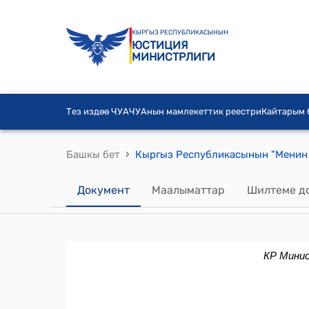
КЫРГЫЗ РЕСПУБЛИКАСЫНЫН
ЮСТИЦИЯ
МИНИСТРЛИГИ
Тез издөө ЧУА
ЧУАнын мамлекеттик реестри
Кайтарым
›
Башкы бет
Документ
Маалыматтар
Шилтеме д