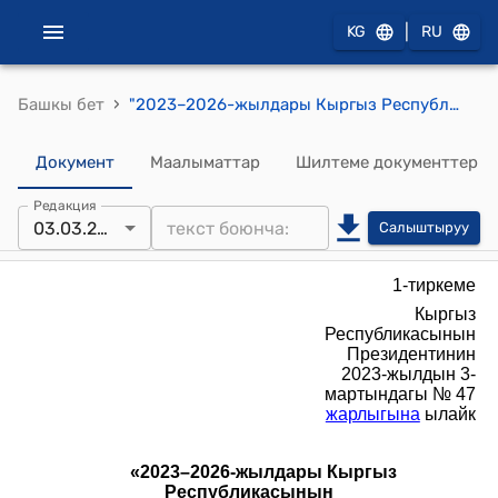
|
KG
RU
›
Башкы бет
"2023–2026-жылдары Кыргыз Республикасынын сот адилеттиги системасын өнүктүрүү" мамлекеттик максаттуу программасы (Кыргыз Республикасынын Президентинин 2023-жылдын 3-мартындагы № 47 жарлыгына ылайк)
Документ
Маалыматтар
Шилтеме документтер
Редакция
03.03.2023
Салыштыруу