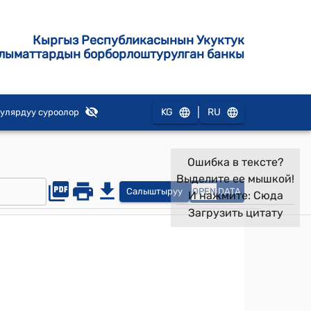
Кыргыз Республикасынын Укуктук
лыматтардын борборлоштурулган банкы
|
KG
RU
улярдуу суроолор
Ошибка в тексте?
Выделите ее мышкой!
Салыштыруу
OPEN
DATA
И нажмите:
Сюда
Загрузить цитату