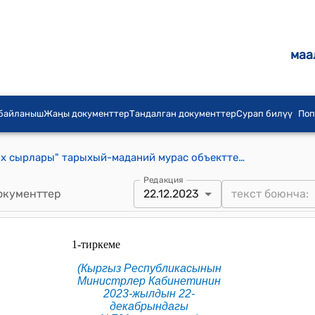
маа
 байланыш
Жаңы документтер
Тандалган документтер
Сурап билүү
Поп
2023-2027-жылдарга "Көөнө тарых сырлары" тарыхый-маданий мурас объекттерин сактоо, изилдөө жана археологиялык казууларды жүргүзүү боюнча Мамлекеттик программа (Кыргыз Республикасынын Министрлер Кабинетинин 2023-жылдын 22-декабрындагы №701 токтомуна)
Редакция
окументтер
22.12.2023