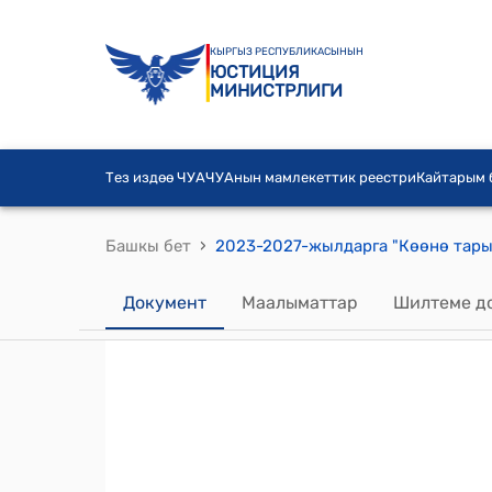
КЫРГЫЗ РЕСПУБЛИКАСЫНЫН
ЮСТИЦИЯ
МИНИСТРЛИГИ
Тез издөө ЧУА
ЧУАнын мамлекеттик реестри
Кайтарым
›
Башкы бет
Документ
Маалыматтар
Шилтеме д