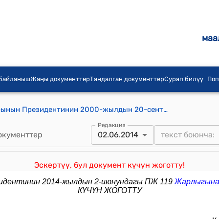
маа
 байланыш
Жаңы документтер
Тандалган документтер
Сурап билүү
Поп
(№ 1 тиркеме Кыргыз Республикасынын Президентинин 2000-жылдын 20-сентябрындагы № 268 Указы менен бекитилген) 2000-2010-жылдары Кыргыз Республикасынын мамлекеттик тилин өнүктүрүүнүн программасы
Редакция
окументтер
02.06.2014
Эскертүү, бул документ күчүн жоготту!