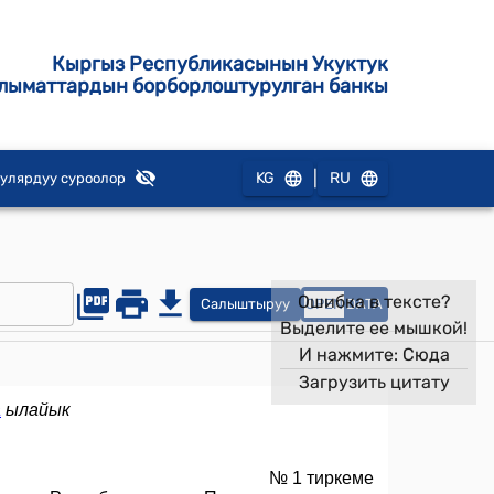
Кыргыз Республикасынын Укуктук
лыматтардын борборлоштурулган банкы
|
KG
RU
улярдуу суроолор
Ошибка в тексте?
Салыштыруу
OPEN
DATA
Выделите ее мышкой!
И нажмите:
Сюда
Загрузить цитату