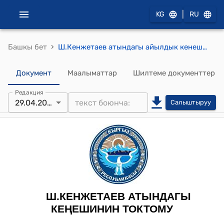
|
KG
RU
›
Башкы бет
Ш.Кенжетаев атындагы айылдык кенешинин 2022-жылдын 29-апрелиндеги № 14 Сары-Камыш айылдык Ш.Кенжетаев атындагы айылдык кеңешинин 2022-жылдын 27-апрелиндеги “Кыргыз Республикасынын Президентинин 24.02.2022-жылдагы №54-Жарлыгын турмушка ашыруу максатында Сары-Камыш айыл өкмөтүнүн алдында түзүлгөн атайын комиссия иштеп чыккан Жобону бекитүү жөнүндө” № 13 токтомуна өзгөртүү киргизүү жөнүндө" Токтому
Документ
Маалыматтар
Шилтеме документтер
Редакция
29.04.2022
Салыштыруу