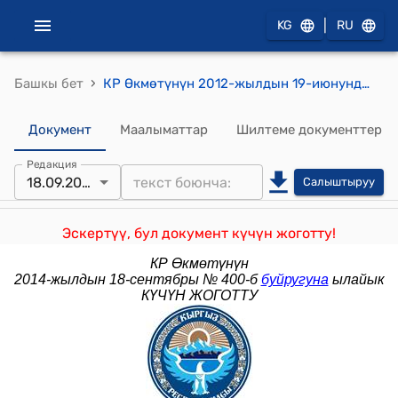
|
KG
RU
›
Башкы бет
КР Өкмөтүнүн 2012-жылдын 19-июнундагы № 288-б ("САSА-1000" долбооруна карата даярдоо иш-чараларын координациялоо боюнча жумушчу топ түзүлүшү боюнча) буйругу
Документ
Маалыматтар
Шилтеме документтер
Редакция
18.09.2014
Салыштыруу
Эскертүү, бул документ күчүн жоготту!