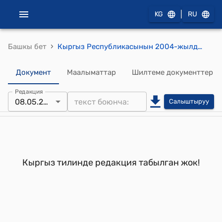
|
KG
RU
›
Башкы бет
Кыргыз Республикасынын 2004-жылдын 7-октябрынын ПБ № 216 буйругу
Документ
Маалыматтар
Шилтеме документтер
Редакция
08.05.2007
Салыштыруу
Кыргыз тилинде редакция табылган жок!