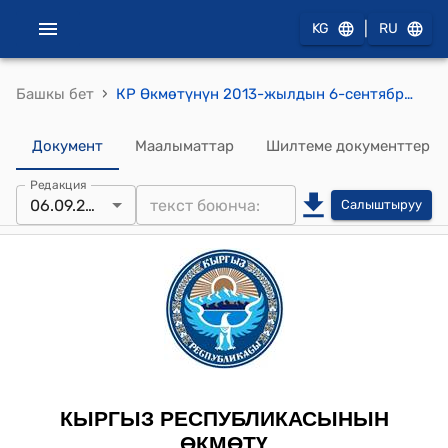
|
KG
RU
›
Башкы бет
КР Өкмөтүнүн 2013-жылдын 6-сентябрындагы № 364-б (Кыргыз Республикасынын Өкмөтүнүн, Кыргыз Республикасындагы Швейцария Элчилигинин, Немец өнүктүрүү банкынын жана Эл аралык өнүктүрүү ассоциациясынын ортосундагы Өз ара түшүнүшүү жөнүндө меморандумдун долбоору жактыруу боюнча) буйругу
Документ
Маалыматтар
Шилтеме документтер
Редакция
06.09.2013
Салыштыруу