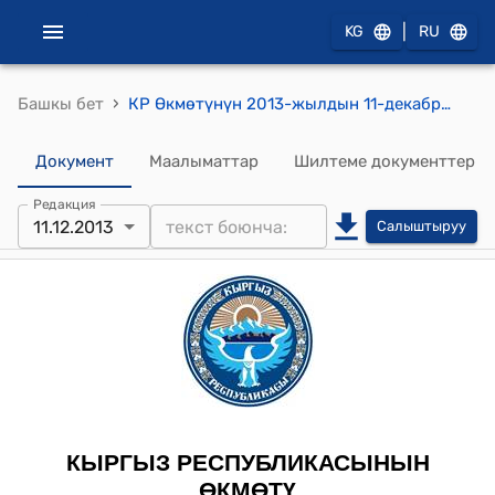
|
KG
RU
›
Башкы бет
КР Өкмөтүнүн 2013-жылдын 11-декабрындагы № 486-б (Талас облусунун Бакай-Ата районундагы Өзгөрүш айылынын коллектордук-дренаждык тарамдарып оңдоо-калыбына келтирүү жумуштары боюнча) буйругу
Документ
Маалыматтар
Шилтеме документтер
Редакция
11.12.2013
Салыштыруу